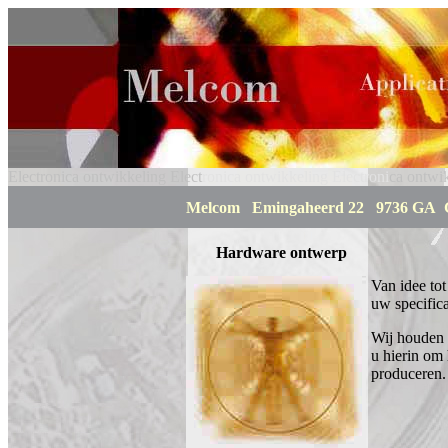
Electronica ontwikkeling Elect
ronica ontwikkeling Electroni
ca ontwik
Melcom Emingaheerd 22 9736 GA G
Hardware ontwerp
Van idee tot
uw specifica
Wij houden 
u hierin om
produceren.