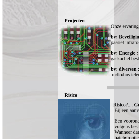
Projecten
Onze ervaring 
bv: Beveiligi
passief infra
bv: Energie :
gaskachel best
bv: diversen 
radio/bus tele
Risico
Risico?....
Ge
Bij een aanv
Een vooronde
volgens best
Wanneer dan b
batchgrootte 